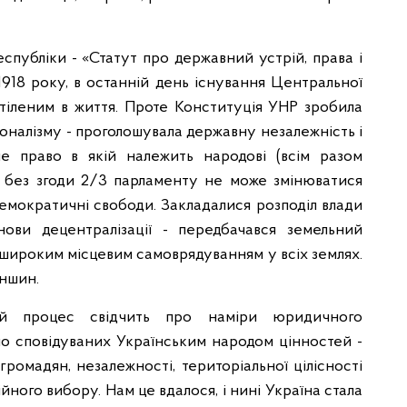
спубліки - «Статут про державний устрій, права і
1918 року, в останній день існування Центральної
 втіленим в життя. Проте Конституція УНР зробила
оналізму - проголошувала державну незалежність і
не право в якій належить народові (всім разом
 і без згоди 2/3 парламенту не може змінюватися
 демократичні свободи. Закладалися розподіл влади
нови децентралізації - передбачався земельний
 широким місцевим самоврядуванням у всіх землях.
ншин.
ний процес свідчить про наміри юридичного
о сповідуваних Українським народом цінностей -
 громадян, незалежності, територіальної цілісності
йного вибору. Нам це вдалося, і нині Україна стала