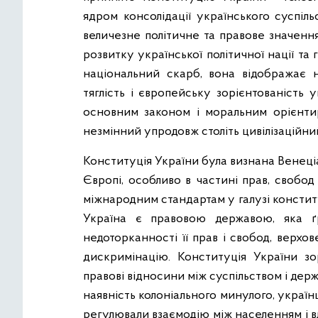
ядром консолідації українського суспіл
величезне політичне та правове значення
розвитку української політичної нації та
національний скарб, вона відображає н
тяглість і європейську зорієнтованість
основним законом і моральним орієнти
незмінний упродовж століть цивілізаційни
Конституція України була визнана Венец
Європі, особливо в частині прав, свобод 
міжнародним стандартам у галузі констит
Україна є правовою державою, яка ґ
недоторканності її прав і свобод, верхо
дискримінацію. Конституція України зо
правові відносини між суспільством і держ
наявність колоніального минулого, україн
регулювали взаємодію між населенням і 