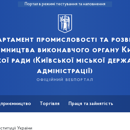
Портал в режимі тестування та наповнення
артамент промисловості та розв
ємництва виконавчого органу Ки
кої ради (Київської міської держ
адміністрації)
офіційний вебпортал
ідприємництво
Торгівля
Праця та зайнятість
Для ЗМІ
ституції України