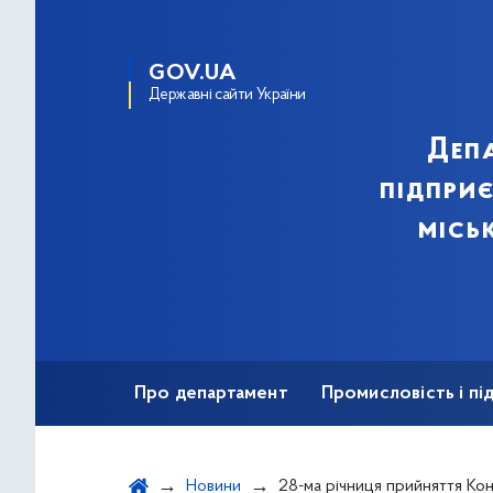
GOV.UA
Державні сайти України
Деп
підпри
місь
Про департамент
Промисловість і п
Ярмаркова діяльність
Безбар'єрність
Новини
28-ма річниця прийняття Кон