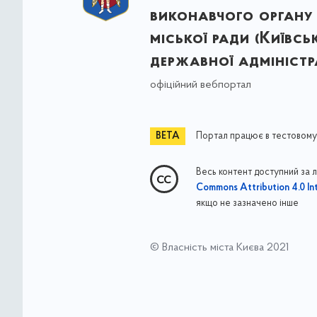
виконавчого органу 
міської ради (Київсь
державної адміністра
офіційний вебпортал
Портал працює в тестовому
Весь контент доступний за 
Commons Attribution 4.0 Int
якщо не зазначено інше
© Власність міста Києва 2021