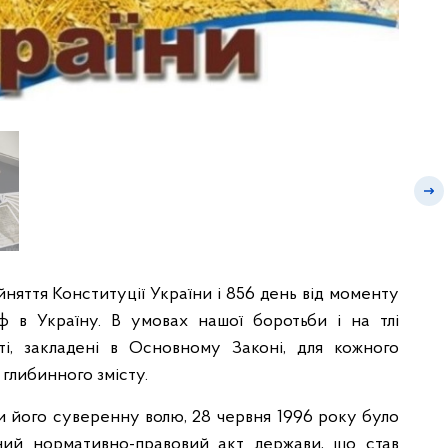
йняття Конституції України і 856 день від моменту
ф в Україну. В умовах нашої боротьби і на тлі
сті, закладені в Основному Законі, для кожного
 глибинного змісту.
чи його суверенну волю, 28 червня 1996 року було
ний нормативно-правовий акт держави, що став