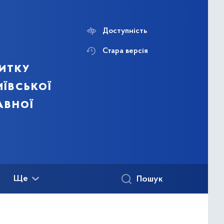
Доступність
Стара версія
итку
ївської
авної
Ще
Пошук