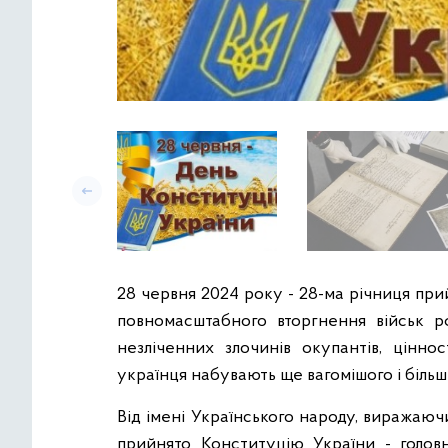
28 червня 2024 року - 28-ма річниця при
повномасштабного вторгнення військ р
незліченних злочинів окупантів, цінно
українця набувають ще вагомішого і більш
Від імені Українського народу, виражаю
прийнято Конституцію України - голов