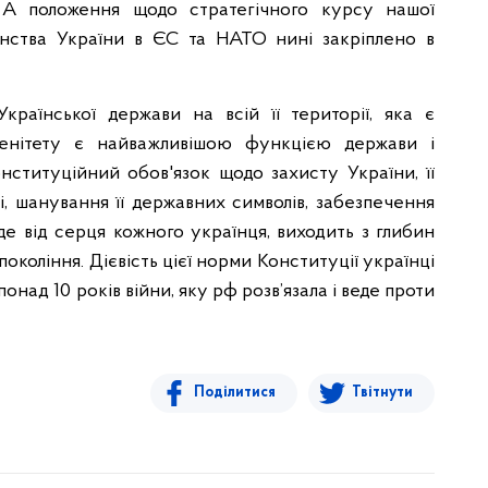
А положення щодо стратегічного курсу нашої
нства України в ЄС та НАТО нині закріплено в
країнської держави на всій її території, яка є
ренітету є найважливішою функцією держави і
нституційний обов'язок щодо захисту України, її
ті, шанування її державних символів, забезпечення
де від серця кожного українця, виходить з глибин
 покоління. Дієвість цієї норми Конституції українці
над 10 років війни, яку рф розв’язала і веде проти
Поділитися
Твітнути