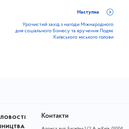
Наступна
Урочистий захід з нагоди Міжнародного
дня соціального бізнесу та вручення Подяк
Київського міського голови
Контакти
ловості
мництва
Адреса:
вул. Басейна 1/⁠2 А, м.Київ, 01004