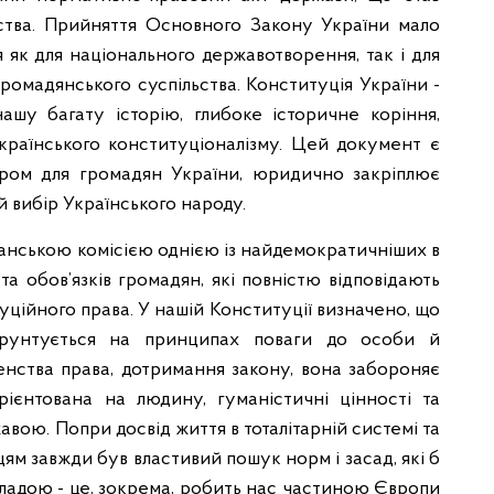
ьства. Прийняття Основного Закону України мало
 як для національного державотворення, так і для
 громадянського суспільства. Конституція України -
ашу багату історію, глибоке історичне коріння,
 українського конституціоналізму. Цей документ є
ром для громадян України, юридично закріплює
й вибір Українського народу.
іанською комісією однією із найдемократичніших в
та обов’язків громадян, які повністю відповідають
уційного права. У нашій Конституції визначено, що
рунтується на принципах поваги до особи й
венства права, дотримання закону, вона забороняє
рієнтована на людину, гуманістичні цінності та
авою. Попри досвід життя в тоталітарній системі та
цям завжди був властивий пошук норм і засад, які б
владою - це, зокрема, робить нас частиною Європи