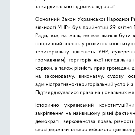
та кардинально відрізняє від росії.
Основний Закон Української Народної Ре
вільності УНР» був прийнятий 29 квітня 
Ради, тож, на жаль, не мав шансів бути
історичний внесок у розвиток конституці
територіальну цілісність УНР, суверен
громадянам), територія якої неподільна
кордон, а також рівність прав громадян,
на законодавчу, виконавчу, судову, ос
адміністративно-територіальний устрій з
Підтверджувалися права національних ме
Історично український конституцій
закріплення на найвищому рівні фактичн
демократії, верховенства права, рівності
своєї держави та європейського цивілізаці