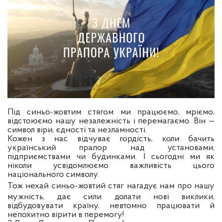
Під синьо-жовтим стягом ми працюємо, мріємо,
відстоюємо нашу незалежність і перемагаємо. Він —
символ віри, єдності та незламності.
Кожен з нас відчуває гордість, коли бачить
український прапор над установами,
підприємствами чи будинками. І сьогодні ми як
ніколи усвідомлюємо важливість цього
національного символу.
Тож
нехай синьо-жовтий стяг нагадує нам про нашу
мужність, дає сили долати нові виклики,
відбудовувати країну, невтомно працювати й
непохитно вірити в перемогу!